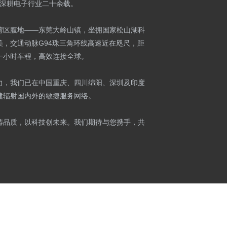
99年，深耕电子行业二十余载。
湾区腹地——东莞大岭山镇，坐拥国家松山湖科
美，交通动脉G94珠三角环线高速近在咫尺，距
一小时车程，高效连接全球。
力，我们已在中国重庆、四川绵阳、深圳及印度
建辐射国内外的敏捷服务网络。
铸品质，以科技创未来。我们期待与您携手，共