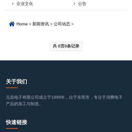
企业文化
公告
Home
>
新闻资讯
>
公司动态
>
共
0
页
0
条记录
关于我们
元昌电子有限公司成立于1999年，位于东莞市，专注于消费电子
产品的加工与制造。
快速链接