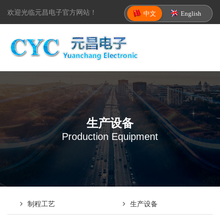
欢迎光临元昌电子官方网站！
中文
English
生产设备
Production Equipment
制程工艺
生产设备