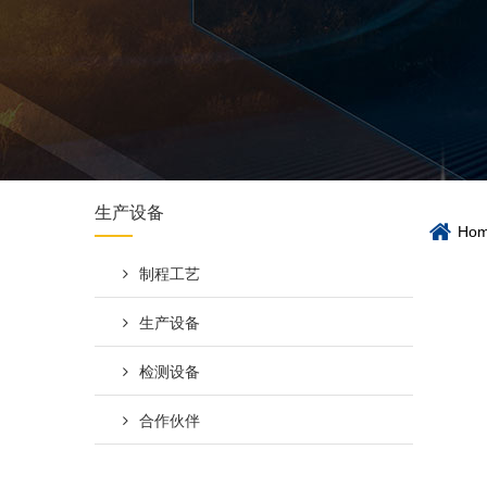
生产设备
Ho
制程工艺
生产设备
检测设备
合作伙伴