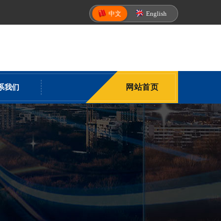
中文
English
网站首页
系我们