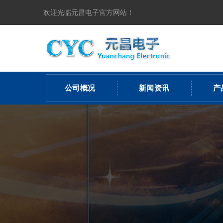
欢迎光临元昌电子官方网站！
公司概况
新闻资讯
产